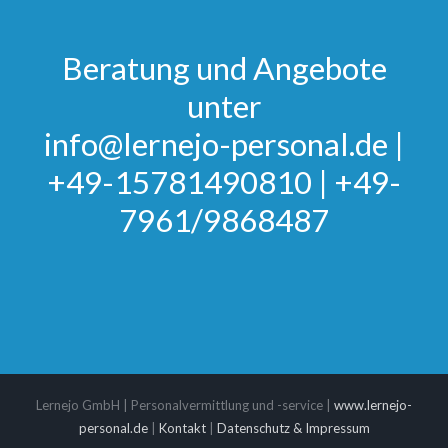
Beratung und Angebote
unter
info@lernejo-personal.de
|
+49-15781490810
|
+49-
7961/9868487
Lernejo GmbH | Personalvermittlung und -service |
www.lernejo-
personal.de
|
Kontakt
|
Datenschutz & Impressum