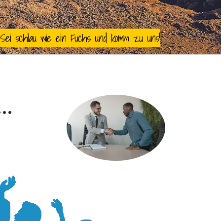
S
e
i
s
c
h
l
a
u
w
i
e
e
i
n
F
u
c
h
s
u
n
d
k
o
m
m
z
u
u
n
s
!
 …